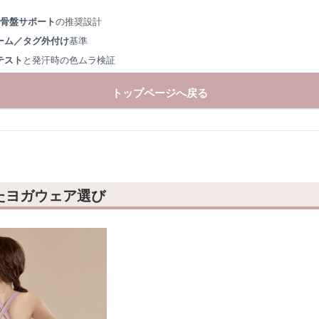
×骨盤サポート
の推奨設計
ーム／タグ外付け
基準
テスト
と発汗時の色ムラ検証
トップページへ戻る
たヨガウェア選び