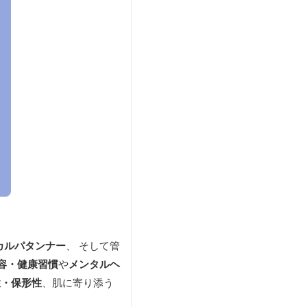
カルパタンナー
、 そして管
容・健康習慣
や
メンタルヘ
性・保形性
、肌に寄り添う