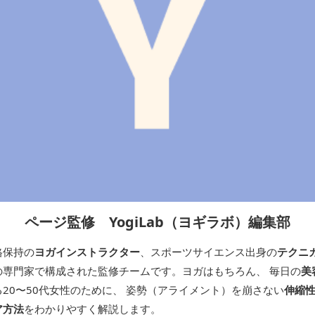
ページ監修 YogiLab（ヨギラボ）編集部
格保持の
ヨガインストラクター
、スポーツサイエンス出身の
テクニ
の専門家で構成された監修チームです。ヨガはもちろん、 毎日の
美
20〜50代女性のために、 姿勢（アライメント）を崩さない
伸縮
ア方法
をわかりやすく解説します。