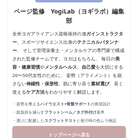
ページ監修 YogiLab（ヨギラボ）編集
部
全米ヨガアライアンス資格保持の
ヨガインストラクタ
ー
、スポーツサイエンス出身の
テクニカルパタンナ
ー
、 そして管理栄養士・メンタルケアの専門家で構成
された監修チームです。ヨガはもちろん、 毎日の
美
容・健康習慣
や
メンタルヘルス
、
自己愛
を大切にする
20〜50代女性のために、 姿勢（アライメント）を崩
さない
伸縮性・保形性
、肌に寄り添う
素材選び
、長く
使える
ケア方法
をわかりやすく解説します。
・姿勢を整える
ハイウエスト×骨盤サポート
の推奨設計
・肌負担を減らす
フラットシーム／タグ外付け
基準
・透けに配慮した
スクワットテスト
と発汗時の色ムラ検証
トップページへ戻る