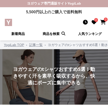
ヨガウェア
専門通販サイト
YogiLab
5,500
円以上のご購入で送料無料
0
0
新着商品
商品を検索
人気ランキング
YogiLab TOP
›
記事一覧
›
ヨガウェアのtシャツおすすめ5選！動
ヨガウェアのtシャツおすすめ5選！動
きやすく汗を素早く吸収するから、快
適にポーズに集中できる