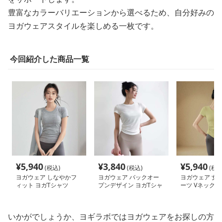
豊富なカラーバリエーションから選べるため、自分好みの
ヨガウェアスタイルを楽しめる一枚です。
今回紹介した商品一覧
¥
5,940
¥
3,840
¥
5,940
(税込)
(税込)
(税込
ヨガウェア しなやかフ
ヨガウェア バックオー
ヨガウェア 女
ィット ヨガTシャツ
プンデザイン ヨガTシャ
ーツ Vネック 
ツ
スTシャツ
いかがでしょうか、ヨギラボではヨガウェアをお探しの方