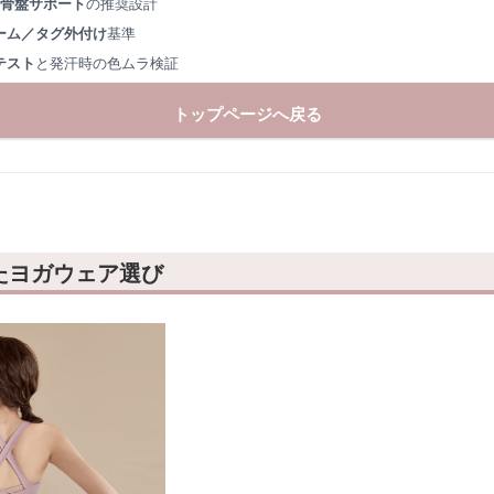
×骨盤サポート
の推奨設計
ーム／タグ外付け
基準
テスト
と発汗時の色ムラ検証
トップページへ戻る
たヨガウェア選び