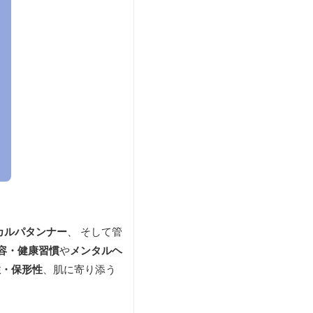
カルパタンナー
、 そして管
容・健康習慣
や
メンタルヘ
性・保形性
、肌に寄り添う