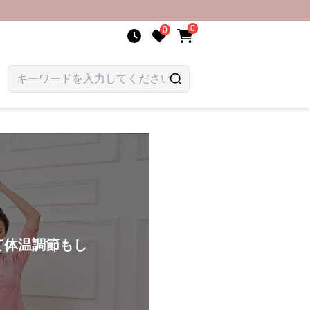
0
0
て体温調節もし