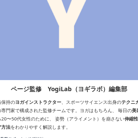
ページ監修 YogiLab（ヨギラボ）編集部
格保持の
ヨガインストラクター
、スポーツサイエンス出身の
テクニ
の専門家で構成された監修チームです。ヨガはもちろん、 毎日の
美
20〜50代女性のために、 姿勢（アライメント）を崩さない
伸縮
ア方法
をわかりやすく解説します。