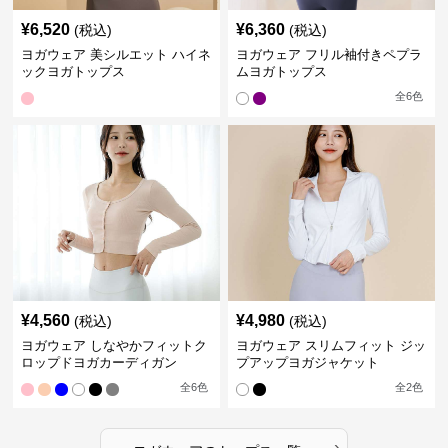
¥
6,520
¥
6,360
(税込)
(税込)
ヨガウェア 美シルエット ハイネ
ヨガウェア フリル袖付きペプラ
ックヨガトップス
ムヨガトップス
全
6
色
¥
4,560
¥
4,980
(税込)
(税込)
ヨガウェア しなやかフィットク
ヨガウェア スリムフィット ジッ
ロップドヨガカーディガン
プアップヨガジャケット
全
6
色
全
2
色
›