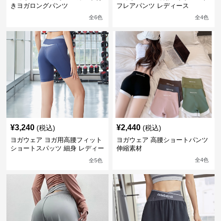
きヨガロングパンツ
フレアパンツ レディース
全
6
色
全
4
色
¥
3,240
¥
2,440
(税込)
(税込)
ヨガウェア ヨガ用高腰フィット
ヨガウェア 高腰ショートパンツ
ショートスパッツ 細身 レディー
伸縮素材
ス
全
4
色
全
5
色