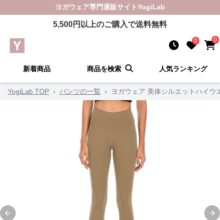
ヨガウェア
専門通販サイト
YogiLab
5,500
円以上のご購入で送料無料
0
0
新着商品
商品を検索
人気ランキング
YogiLab TOP
›
パンツの一覧
›
ヨガウェア 美体シルエットハイウ
Previous slide
Ne