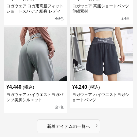
ヨガウェア ヨガ用高腰フィット
ヨガウェア 高腰ショートパンツ
ショートスパッツ 細身 レディー
伸縮素材
ス
全
4
色
全
5
色
¥
4,440
¥
4,240
(税込)
(税込)
ヨガウェア ハイウエストヨガパ
ヨガウェア ハイウエストヨガシ
ンツ美脚シルエット
ョートパンツ
全
2
色
›
新着アイテムの一覧へ