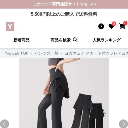
ヨガウェア
専門通販サイト
YogiLab
5,500
円以上のご購入で送料無料
0
0
新着商品
商品を検索
人気ランキング
YogiLab TOP
›
パンツの一覧
›
ヨガウェア スカート付きフレアヨ
Previous slide
Ne