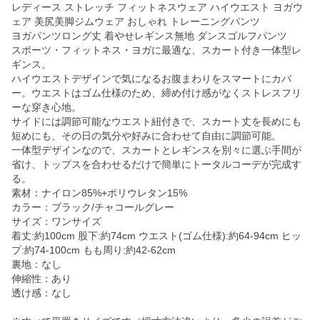
レディース ストレッチ フィットネスウェア ハイウエスト ヨガウ
ェア 美尻美脚ジムウェア おしゃれ トレーニングパンツ
ヨガパンツロング丈 着やせレギンス無地 ダンスゴルフパンツ
スポーツ・フィットネス・ヨガに最適な、スカート付き一体型レ
ギンス。
ハイウエストデザインで気になるお腹まわりをスマートにカバ
ー。ウエストはゴム仕様のため、締め付け感がなくストレスフリ
ーな穿き心地。
サイドには調節可能なウエスト紐付きで、スカート丈を長めにも
短めにも、その日の気分や好みに合わせて自由に調節可能。
一体型デザインなので、スカートとレギンスを別々に選ぶ手間が
省け、トップスを合わせるだけで簡単にトータルコーデが完成す
る。
素材：ナイロン85%+ポリウレタン15%
カラー：ブラック/チャコールグレー
サイズ：ワンサイズ
着丈:約100cm 股下:約74cm ウエスト(ゴム仕様):約64-94cm ヒッ
プ:約74-100cm もも周り:約42-62cm
裏地：なし
伸縮性：あり
透け感：なし