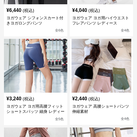
¥
6,440
¥
4,040
(税込)
(税込)
ヨガウェア シフォンスカート付
ヨガウェア ヨガ用ハイウエスト
きヨガロングパンツ
フレアパンツ レディース
全
6
色
全
4
色
¥
3,240
¥
2,440
(税込)
(税込)
ヨガウェア ヨガ用高腰フィット
ヨガウェア 高腰ショートパンツ
ショートスパッツ 細身 レディー
伸縮素材
ス
全
4
色
全
5
色