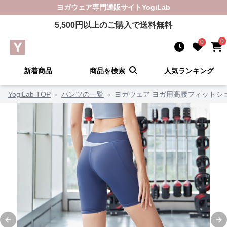
ヨガウェア
専門通販サイト
YogiLab
5,500
円以上のご購入で送料無料
0
0
新着商品
商品を検索
人気ランキング
YogiLab TOP
›
パンツの一覧
›
ヨガウェア ヨガ用高腰フィットシ
Previous slide
Ne