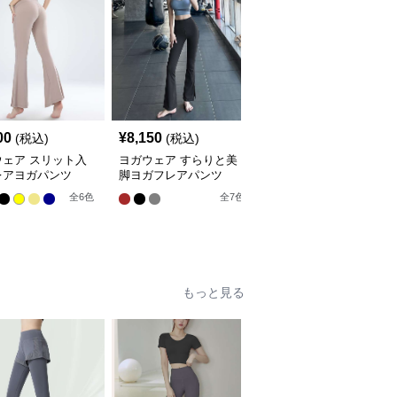
00
¥
8,150
¥
9,670
(税込)
(税込)
(税込)
ウェア スリット入
ヨガウェア すらりと美
ヨガウェア スタイリッ
レアヨガパンツ
脚ヨガフレアパンツ
シュフレアヨガパンツ
全
6
色
全
7
色
全
11
色
もっと見る