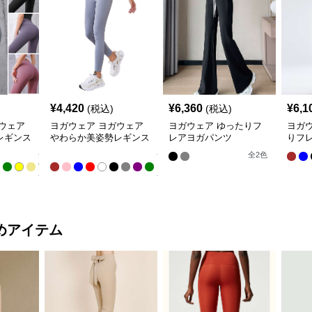
¥
4,420
¥
6,360
¥
6,1
(税込)
(税込)
ウェア
ヨガウェア ヨガウェア
ヨガウェア ゆったりフ
ヨガ
レギンス
やわらか美姿勢レギンス
レアヨガパンツ
りフ
パンツ
全
全
全
2
色
9
11
色
色
めアイテム