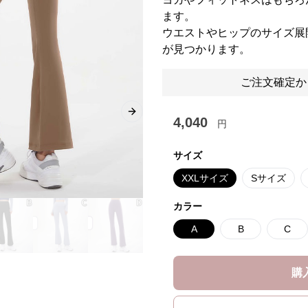
ます。
ウエストやヒップのサイズ展
が見つかります。
ご注文確定か
Next slide
4,040
円
サイズ
XXLサイズ
Sサイズ
カラー
A
B
C
購