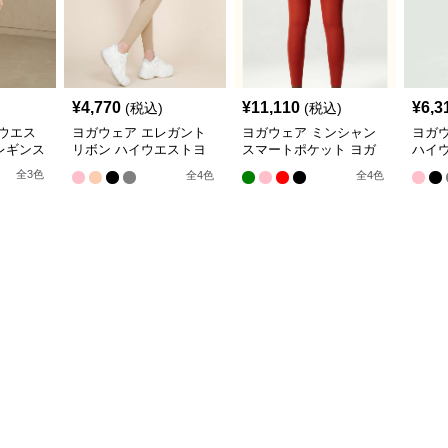
¥
4,770
¥
11,110
¥
6,3
(税込)
(税込)
ウエス
ヨガウェア エレガント
ヨガウェア ミンシャン
ヨガウ
レギンス
リボン ハイウエストヨ
スマートポケット ヨガ
ハイ
ガレギンス
レギンス
ンス
全
3
色
全
4
色
全
4
色