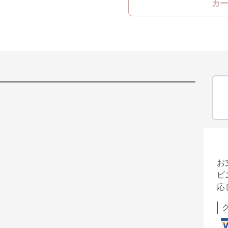
カー
お
ビ
応