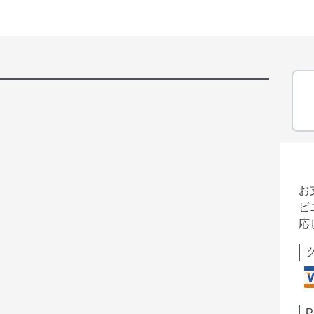
お
ビ
応
P