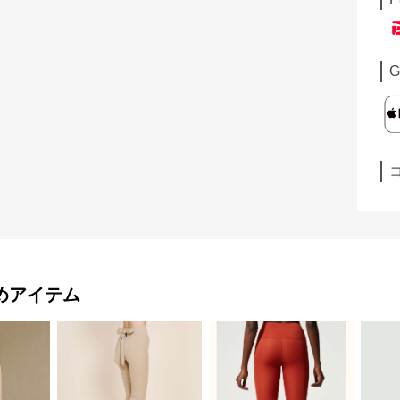
G
めアイテム