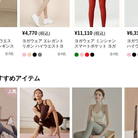
¥
4,770
¥
11,110
¥
6,3
(税込)
(税込)
ウエス
ヨガウェア エレガント
ヨガウェア ミンシャン
ヨガウ
レギンス
リボン ハイウエストヨ
スマートポケット ヨガ
ハイ
ガレギンス
レギンス
ンス
全
3
色
全
4
色
全
4
色
すすめアイテム
人気