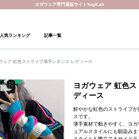
ヨガウェア
専門通販サイト
YogiLab
人気ランキング
記事一覧
ウェア 虹色ストライプ薄手レギンス レディース
ヨガウェア 虹色ス
ディース
鮮やかな虹色のストライプが
スです。
薄手素材で動きやすく、ヨガ
ュアルスタイルにも馴染みま
スタイルを際立てるサイドラ