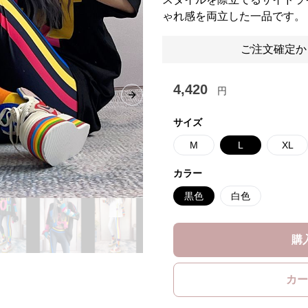
ゃれ感を両立した一品です。
ご注文確定か
4,420
円
Next slide
サイズ
M
L
XL
カラー
黒色
白色
購
カー