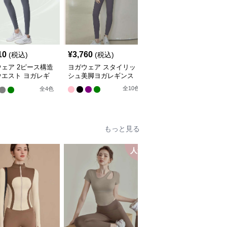
10
¥
3,760
¥
5,940
(税込)
(税込)
(税込)
ェア 2ピース構造
ヨガウェア スタイリッ
ヨガウェア しなやかフ
ウエスト ヨガレギ
シュ美脚ヨガレギンス
ィット ヨガレギンス
全
10
色
全
4
色
全
4
色
もっと見る
人気