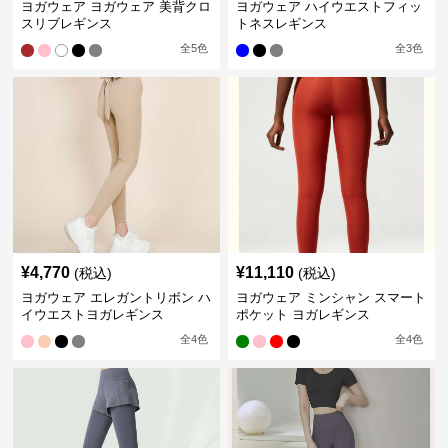
ヨガウェア ヨガウェア 美背クロ
ヨガウェア ハイウエストフィッ
スリブレギンス
トネスレギンス
全
5
色
全
3
色
¥
4,770
¥
11,110
(税込)
(税込)
ヨガウェア エレガントリボン ハ
ヨガウェア ミンシャン スマート
イウエストヨガレギンス
ポケット ヨガレギンス
全
4
色
全
4
色