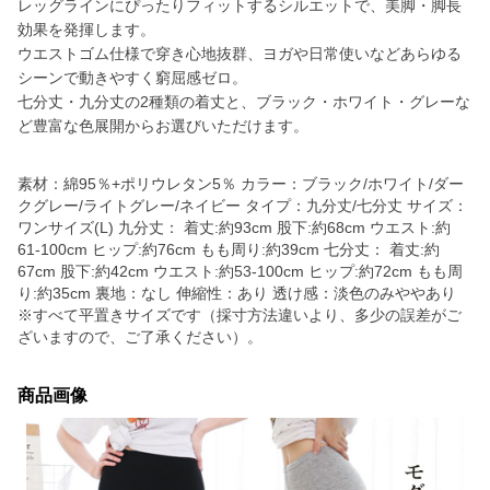
レッグラインにぴったりフィットするシルエットで、美脚・脚長
効果を発揮します。
ウエストゴム仕様で穿き心地抜群、ヨガや日常使いなどあらゆる
シーンで動きやすく窮屈感ゼロ。
七分丈・九分丈の2種類の着丈と、ブラック・ホワイト・グレーな
ど豊富な色展開からお選びいただけます。
素材：綿95％+ポリウレタン5％ カラー：ブラック/ホワイト/ダー
クグレー/ライトグレー/ネイビー タイプ：九分丈/七分丈 サイズ：
ワンサイズ(L) 九分丈： 着丈:約93cm 股下:約68cm ウエスト:約
61-100cm ヒップ:約76cm もも周り:約39cm 七分丈： 着丈:約
67cm 股下:約42cm ウエスト:約53-100cm ヒップ:約72cm もも周
り:約35cm 裏地：なし 伸縮性：あり 透け感：淡色のみややあり
※すべて平置きサイズです（採寸方法違いより、多少の誤差がご
ざいますので、ご了承ください）。
商品画像