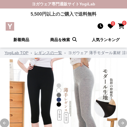
ヨガウェア
専門通販サイト
YogiLab
5,500
円以上のご購入で送料無料
0
0
新着商品
商品を検索
人気ランキング
YogiLab TOP
›
レギンスの一覧
›
ヨガウェア 薄手モダール素材 
Previous slide
Ne