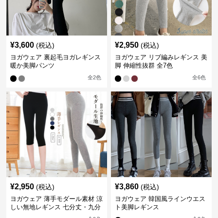
¥
3,600
¥
2,950
(税込)
(税込)
ヨガウェア 裏起毛ヨガレギンス
ヨガウェア リブ編みレギンス 美
暖か美脚パンツ
脚 伸縮性抜群 全7色
全
2
色
全
6
色
¥
2,950
¥
3,860
(税込)
(税込)
ヨガウェア 薄手モダール素材 涼
ヨガウェア 韓国風ラインウエス
しい無地レギンス 七分丈・九分
ト美脚レギンス
丈