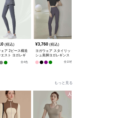
10
¥
3,760
¥
5,940
(税込)
(税込)
(税込)
ェア 2ピース構造
ヨガウェア スタイリッ
ヨガウェア しなやかフ
ウエスト ヨガレギ
シュ美脚ヨガレギンス
ィット ヨガレギンス
全
10
色
全
4
色
全
4
色
もっと見る
人気