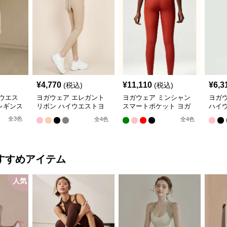
¥
4,770
¥
11,110
¥
6,3
(税込)
(税込)
ウエス
ヨガウェア エレガント
ヨガウェア ミンシャン
ヨガウ
レギンス
リボン ハイウエストヨ
スマートポケット ヨガ
ハイ
ガレギンス
レギンス
ンス
全
3
色
全
4
色
全
4
色
すすめアイテム
人気