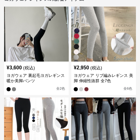
¥
3,600
¥
2,950
(税込)
(税込)
ヨガウェア 裏起毛ヨガレギンス
ヨガウェア リブ編みレギンス 美
暖か美脚パンツ
脚 伸縮性抜群 全7色
全
2
色
全
6
色