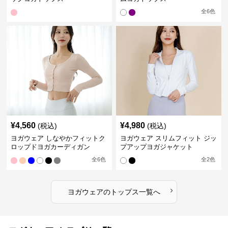
全
6
色
¥
4,560
¥
4,980
(税込)
(税込)
ヨガウェア しなやかフィットク
ヨガウェア スリムフィット ジッ
ロップドヨガカーディガン
プアップヨガジャケット
全
6
色
全
2
色
›
ヨガウェア
の
トップス
一覧へ