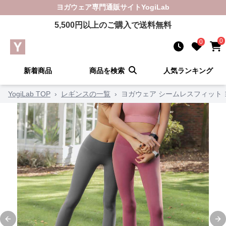
ヨガウェア
専門通販サイト
YogiLab
5,500
円以上のご購入で送料無料
0
0
新着商品
商品を検索
人気ランキング
YogiLab TOP
›
レギンスの一覧
›
ヨガウェア シームレスフィット 
Previous slide
Ne