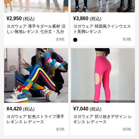
¥
2,950
¥
3,860
(税込)
(税込)
ヨガウェア 薄手モダール素材 涼
ヨガウェア 韓国風ラインウエス
しい無地レギンス 七分丈・九分
ト美脚レギンス
丈
全
9
色
全
3
色
¥
4,420
¥
7,040
(税込)
(税込)
ヨガウェア 虹色ストライプ薄手
ヨガウェア 切り抜きデザイン レ
レギンス レディース
ギンス レディース
全
2
色
全
5
色