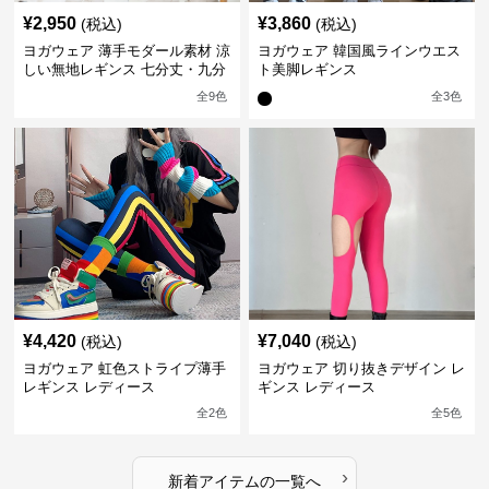
¥
2,950
¥
3,860
(税込)
(税込)
ヨガウェア 薄手モダール素材 涼
ヨガウェア 韓国風ラインウエス
しい無地レギンス 七分丈・九分
ト美脚レギンス
丈
全
9
色
全
3
色
¥
4,420
¥
7,040
(税込)
(税込)
ヨガウェア 虹色ストライプ薄手
ヨガウェア 切り抜きデザイン レ
レギンス レディース
ギンス レディース
全
2
色
全
5
色
›
新着アイテムの一覧へ