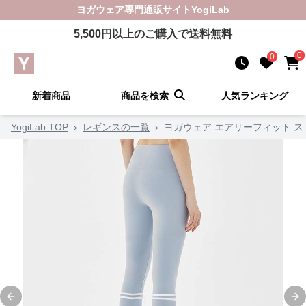
ヨガウェア
専門通販サイト
YogiLab
5,500
円以上のご購入で送料無料
0
0
新着商品
商品を検索
人気ランキング
YogiLab TOP
›
レギンスの一覧
›
ヨガウェア エアリーフィット 
Previous slide
Ne