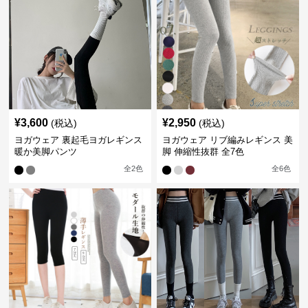
¥
3,600
¥
2,950
(税込)
(税込)
ヨガウェア 裏起毛ヨガレギンス
ヨガウェア リブ編みレギンス 美
暖か美脚パンツ
脚 伸縮性抜群 全7色
全
2
色
全
6
色