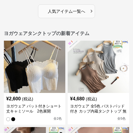
›
人気アイテム一覧へ
ヨガウェアタンクトップの新着アイテム
¥
2,600
¥
4,680
(税込)
(税込)
ヨガウェア パット付きショート
ヨガウェア 全5色 バストパッド
丈キャミソール 2色展開
付き カップ内蔵タンクトップ 無
地 レディース
全
2
色
全
5
色