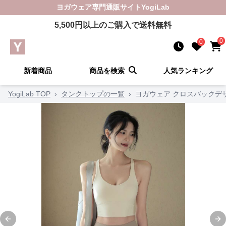
ヨガウェア
専門通販サイト
YogiLab
5,500
円以上のご購入で送料無料
0
0
新着商品
商品を検索
人気ランキング
YogiLab TOP
›
タンクトップの一覧
›
ヨガウェア クロスバックデ
Previous slide
Ne