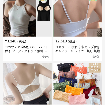
¥
3,140
¥
2,510
(税込)
(税込)
ヨガウェア 全5色 バストパッド
ヨガウェア 接触冷感 カップ付き
付き ブラタンクトップ 無地 レ
キャミソール ワイヤー無し 無地
ディース
全
6
色
全
5
色