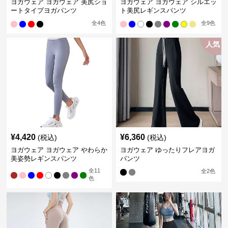
ヨガウェア ヨガウェア 美尻ショ
ヨガウェア ヨガウェア シルエッ
ートタイプヨガパンツ
ト美尻レギンスパンツ
全
4
色
全
9
色
人気
¥
4,420
¥
6,360
(税込)
(税込)
ヨガウェア ヨガウェア やわらか
ヨガウェア ゆったりフレアヨガ
美姿勢レギンスパンツ
パンツ
全
11
全
2
色
色