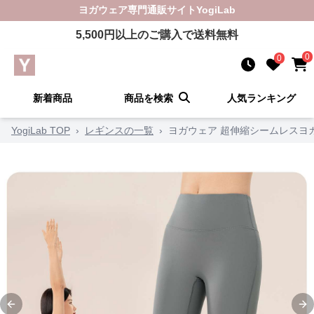
ヨガウェア
専門通販サイト
YogiLab
5,500
円以上のご購入で送料無料
0
0
新着商品
商品を検索
人気ランキング
YogiLab TOP
›
レギンスの一覧
›
ヨガウェア 超伸縮シームレスヨ
Previous slide
Ne