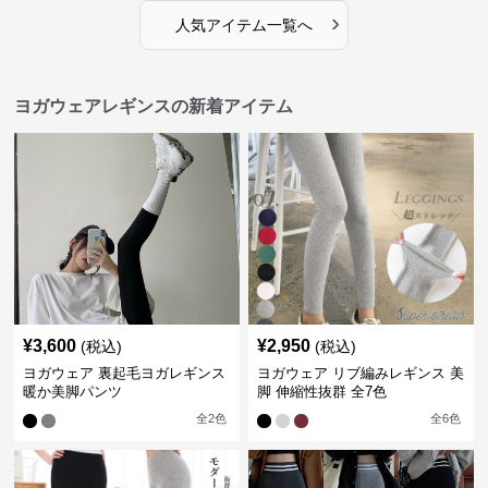
›
人気アイテム一覧へ
ヨガウェアレギンスの新着アイテム
¥
3,600
¥
2,950
(税込)
(税込)
ヨガウェア 裏起毛ヨガレギンス
ヨガウェア リブ編みレギンス 美
暖か美脚パンツ
脚 伸縮性抜群 全7色
全
2
色
全
6
色