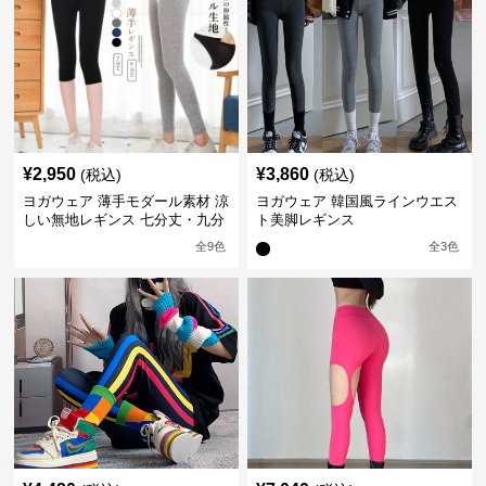
¥
2,950
¥
3,860
(税込)
(税込)
ヨガウェア 薄手モダール素材 涼
ヨガウェア 韓国風ラインウエス
しい無地レギンス 七分丈・九分
ト美脚レギンス
丈
全
9
色
全
3
色