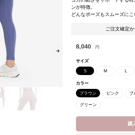
ンが特徴。
どんなポーズもスムーズにこ
ご注文確定か
8,040
円
Next slide
サイズ
S
M
L
カラー
ブラウン
ピンク
ブ
グリーン
購