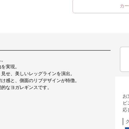
カー
ス。
地を実現。
り見せ、美しいレッグラインを演出。
付け感と、側面のリブデザインが特徴。
想的なヨガレギンスです。
お
ビ
応