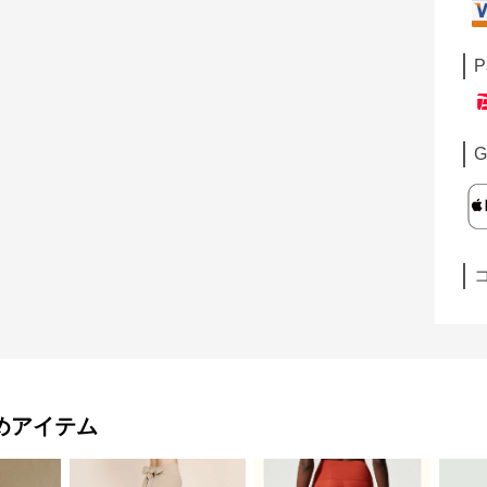
P
G
めアイテム