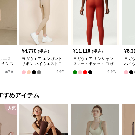
¥
4,770
¥
11,110
¥
6,3
(税込)
(税込)
ウエス
ヨガウェア エレガント
ヨガウェア ミンシャン
ヨガウ
レギンス
リボン ハイウエストヨ
スマートポケット ヨガ
ハイ
ガレギンス
レギンス
ンス
全
3
色
全
4
色
全
4
色
すすめアイテム
人気