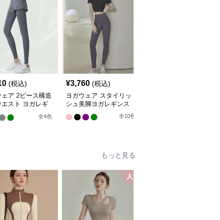
10
¥
3,760
¥
5,940
(税込)
(税込)
(税込)
ェア 2ピース構造
ヨガウェア スタイリッ
ヨガウェア しなやかフ
ウエスト ヨガレギ
シュ美脚ヨガレギンス
ィット ヨガレギンス
全
10
色
全
4
色
全
4
色
もっと見る
人気