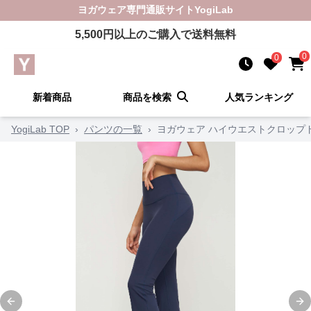
ヨガウェア
専門通販サイト
YogiLab
5,500
円以上のご購入で送料無料
0
0
新着商品
商品を検索
人気ランキング
YogiLab TOP
›
パンツの一覧
›
ヨガウェア ハイウエストクロップ
Previous slide
Ne