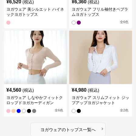
¥
6,520
¥
6,360
(税込)
(税込)
ヨガウェア 美シルエット ハイネ
ヨガウェア フリル袖付きペプラ
ックヨガトップス
ムヨガトップス
全
6
色
¥
4,560
¥
4,980
(税込)
(税込)
ヨガウェア しなやかフィットク
ヨガウェア スリムフィット ジッ
ロップドヨガカーディガン
プアップヨガジャケット
全
6
色
全
2
色
›
ヨガウェア
の
トップス
一覧へ