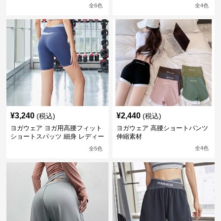
全
6
色
全
4
色
¥
3,240
¥
2,440
(税込)
(税込)
ヨガウェア ヨガ用高腰フィット
ヨガウェア 高腰ショートパンツ
ショートスパッツ 細身 レディー
伸縮素材
ス
全
4
色
全
5
色