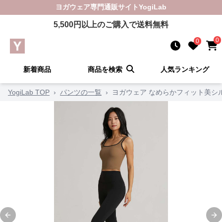
ヨガウェア
専門通販サイト
YogiLab
5,500
円以上のご購入で送料無料
0
0
新着商品
商品を検索
人気ランキング
YogiLab TOP
›
パンツの一覧
›
ヨガウェア なめらかフィット美シ
Previous slide
Ne