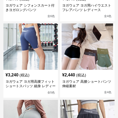
ヨガウェア シフォンスカート付
ヨガウェア ヨガ用ハイウエスト
きヨガロングパンツ
フレアパンツ レディース
全
6
色
全
4
色
¥
3,240
¥
2,440
(税込)
(税込)
ヨガウェア ヨガ用高腰フィット
ヨガウェア 高腰ショートパンツ
ショートスパッツ 細身 レディー
伸縮素材
ス
全
4
色
全
5
色