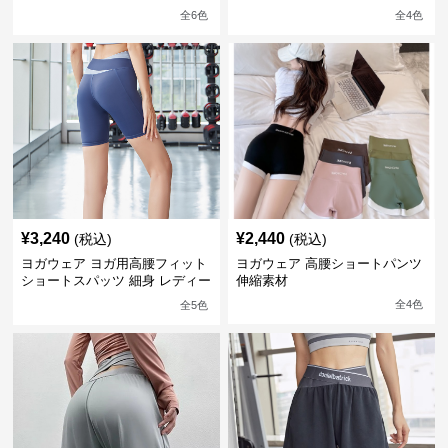
全
6
色
全
4
色
¥
3,240
¥
2,440
(税込)
(税込)
ヨガウェア ヨガ用高腰フィット
ヨガウェア 高腰ショートパンツ
ショートスパッツ 細身 レディー
伸縮素材
ス
全
4
色
全
5
色