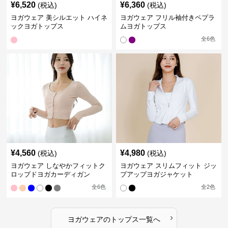
¥
6,520
¥
6,360
(税込)
(税込)
ヨガウェア 美シルエット ハイネ
ヨガウェア フリル袖付きペプラ
ックヨガトップス
ムヨガトップス
全
6
色
¥
4,560
¥
4,980
(税込)
(税込)
ヨガウェア しなやかフィットク
ヨガウェア スリムフィット ジッ
ロップドヨガカーディガン
プアップヨガジャケット
全
6
色
全
2
色
›
ヨガウェア
の
トップス
一覧へ