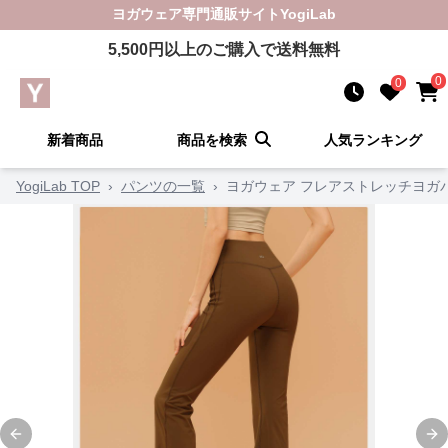
ヨガウェア
専門通販サイト
YogiLab
5,500
円以上のご購入で送料無料
0
0
新着商品
商品を検索
人気ランキング
YogiLab TOP
›
パンツの一覧
›
ヨガウェア フレアストレッチヨガ
Previous slide
Ne