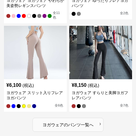
ヨガウェア ヨガウェア やわらか
ヨガウェア ゆったりフレアヨガ
美姿勢レギンスパンツ
パンツ
全
11
全
2
色
色
¥
6,100
¥
8,150
(税込)
(税込)
ヨガウェア スリット入りフレア
ヨガウェア すらりと美脚ヨガフ
ヨガパンツ
レアパンツ
全
6
色
全
7
色
›
ヨガウェア
の
パンツ
一覧へ