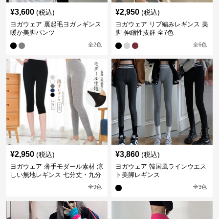
¥
3,600
¥
2,950
(税込)
(税込)
ヨガウェア 裏起毛ヨガレギンス
ヨガウェア リブ編みレギンス 美
暖か美脚パンツ
脚 伸縮性抜群 全7色
全
2
色
全
6
色
¥
2,950
¥
3,860
(税込)
(税込)
ヨガウェア 薄手モダール素材 涼
ヨガウェア 韓国風ラインウエス
しい無地レギンス 七分丈・九分
ト美脚レギンス
丈
全
9
色
全
3
色