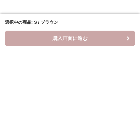
選択中の商品: S / ブラウン
選択中の商品: S / ブラウン
購入画面に進む
購入画面に進む
YogiLab
について
会社概要