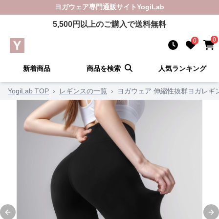
ヨガウェア
専門通販サイト
YogiLab
5,500
円以上のご購入で送料無料
0
0
新着商品
商品を検索
人気ランキング
YogiLab TOP
›
レギンスの一覧
›
ヨガウェア 伸縮性抜群ヨガレギ
Previous slide
Ne