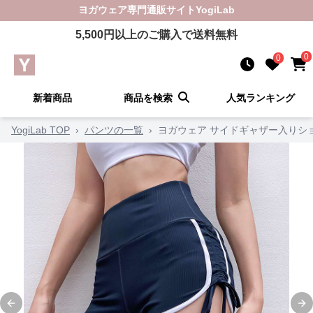
ヨガウェア
専門通販サイト
YogiLab
5,500
円以上のご購入で送料無料
0
0
新着商品
商品を検索
人気ランキング
YogiLab TOP
›
パンツの一覧
›
ヨガウェア サイドギャザー入りシ
Previous slide
Ne