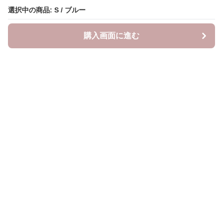
選択中の商品: S / ブルー
選択中の商品: S / ブルー
購入画面に進む
購入画面に進む
YogiLab
について
会社概要
利用規約