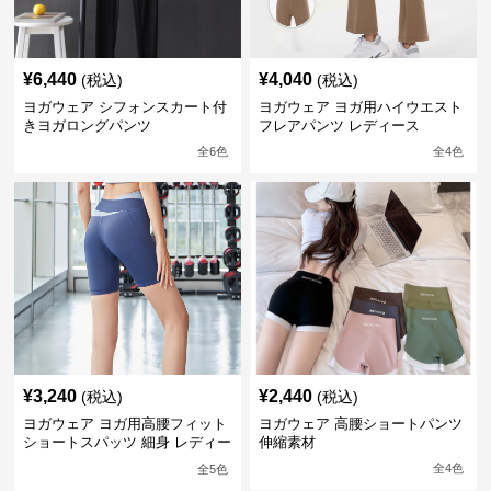
¥
6,440
¥
4,040
(税込)
(税込)
ヨガウェア シフォンスカート付
ヨガウェア ヨガ用ハイウエスト
きヨガロングパンツ
フレアパンツ レディース
全
6
色
全
4
色
¥
3,240
¥
2,440
(税込)
(税込)
ヨガウェア ヨガ用高腰フィット
ヨガウェア 高腰ショートパンツ
ショートスパッツ 細身 レディー
伸縮素材
ス
全
4
色
全
5
色