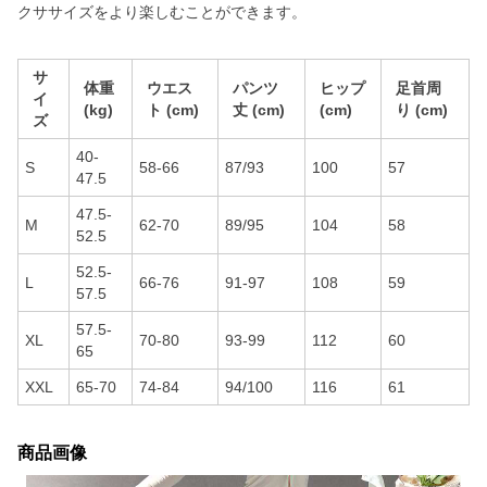
クササイズをより楽しむことができます。
サ
体重
ウエス
パンツ
ヒップ
足首周
イ
(kg)
ト (cm)
丈 (cm)
(cm)
り (cm)
ズ
40-
S
58-66
87/93
100
57
47.5
47.5-
M
62-70
89/95
104
58
52.5
52.5-
L
66-76
91-97
108
59
57.5
57.5-
XL
70-80
93-99
112
60
65
XXL
65-70
74-84
94/100
116
61
商品画像