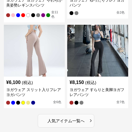
ヨガウェア ヨガウェア やわらか
ヨガウェア ゆったりフレアヨガ
美姿勢レギンスパンツ
パンツ
全
11
全
2
色
色
¥
6,100
¥
8,150
(税込)
(税込)
ヨガウェア スリット入りフレア
ヨガウェア すらりと美脚ヨガフ
ヨガパンツ
レアパンツ
全
6
色
全
7
色
›
人気アイテム一覧へ