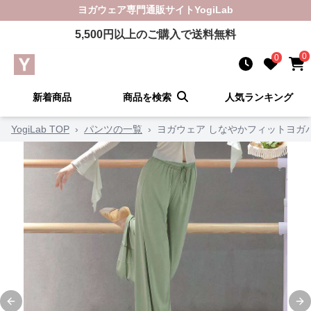
ヨガウェア
専門通販サイト
YogiLab
5,500
円以上のご購入で送料無料
0
0
新着商品
商品を検索
人気ランキング
YogiLab TOP
›
パンツの一覧
›
ヨガウェア しなやかフィットヨガ
Previous slide
Ne