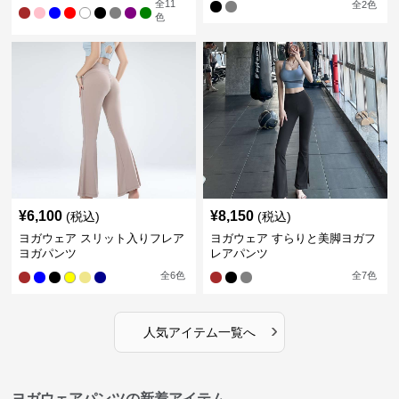
全
11
全
2
色
色
¥
6,100
¥
8,150
(税込)
(税込)
ヨガウェア スリット入りフレア
ヨガウェア すらりと美脚ヨガフ
ヨガパンツ
レアパンツ
全
6
色
全
7
色
›
人気アイテム一覧へ
ヨガウェアパンツの新着アイテム