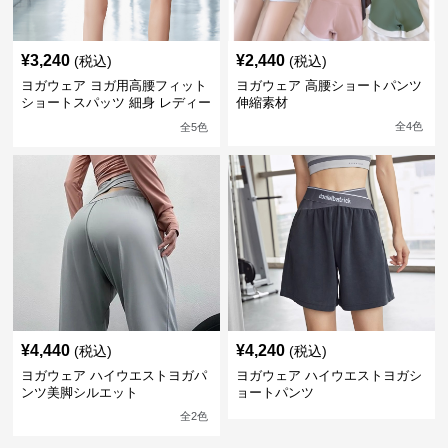
¥
3,240
¥
2,440
(税込)
(税込)
ヨガウェア ヨガ用高腰フィット
ヨガウェア 高腰ショートパンツ
ショートスパッツ 細身 レディー
伸縮素材
ス
全
4
色
全
5
色
¥
4,440
¥
4,240
(税込)
(税込)
ヨガウェア ハイウエストヨガパ
ヨガウェア ハイウエストヨガシ
ンツ美脚シルエット
ョートパンツ
全
2
色