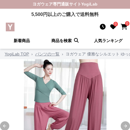
ヨガウェア
専門通販サイト
YogiLab
5,500
円以上のご購入で送料無料
0
0
新着商品
商品を検索
人気ランキング
YogiLab TOP
›
パンツの一覧
›
ヨガウェア 優雅なシルエット ゆ
Previous slide
Ne