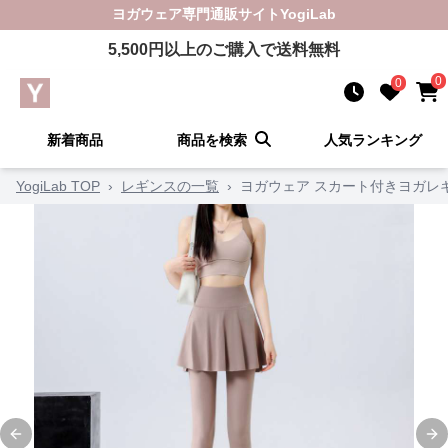
ヨガウェア
専門通販サイト
YogiLab
5,500
円以上のご購入で送料無料
0
0
新着商品
商品を検索
人気ランキング
YogiLab TOP
›
レギンスの一覧
›
ヨガウェア スカート付きヨガレ
Previous slide
Ne