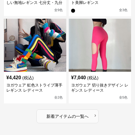
しい無地レギンス 七分丈・九分
ト美脚レギンス
丈
全
9
色
全
3
色
¥
4,420
¥
7,040
(税込)
(税込)
ヨガウェア 虹色ストライプ薄手
ヨガウェア 切り抜きデザイン レ
レギンス レディース
ギンス レディース
全
2
色
全
5
色
›
新着アイテムの一覧へ