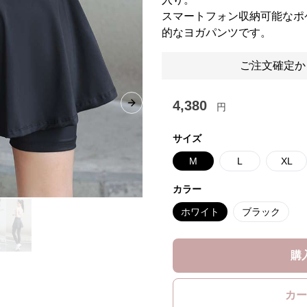
スマートフォン収納可能なポ
的なヨガパンツです。
ご注文確定か
4,380
円
Next slide
サイズ
M
L
XL
カラー
ホワイト
ブラック
購
カー