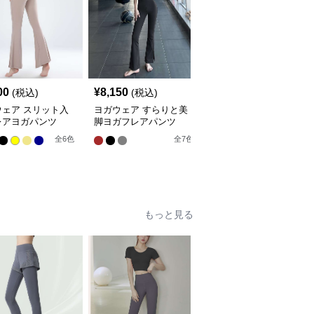
00
¥
8,150
¥
9,670
(税込)
(税込)
(税込)
ウェア スリット入
ヨガウェア すらりと美
ヨガウェア スタイリッ
レアヨガパンツ
脚ヨガフレアパンツ
シュフレアヨガパンツ
全
6
色
全
7
色
全
11
色
もっと見る