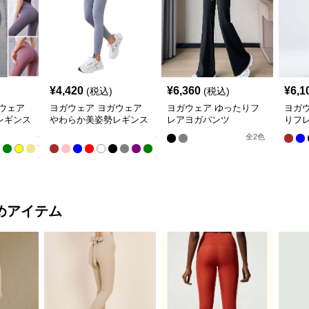
¥
4,420
¥
6,360
¥
6,1
(税込)
(税込)
ウェア
ヨガウェア ヨガウェア
ヨガウェア ゆったりフ
ヨガ
レギンス
やわらか美姿勢レギンス
レアヨガパンツ
りフ
パンツ
全
全
全
2
色
9
11
色
色
めアイテム