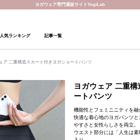
ヨガウェア
専門通販サイト
YogiLab
人気ランキング
記事一覧
ェア 二重構造スカート付きヨガショートパンツ
ヨガウェア 二重
ートパンツ
機能性とフェミニニティを融
快適な着心地のヨガパンツと
やすさと女性らしさを両立。
ウエスト部分には「人生は素
入り。