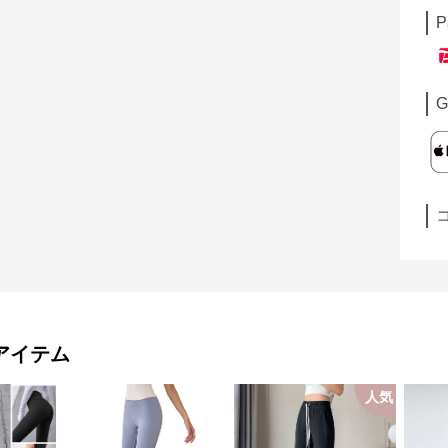
P
G
アイテム
人気