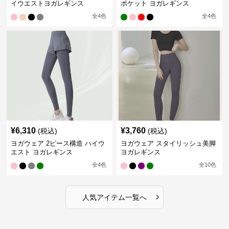
イウエストヨガレギンス
ポケット ヨガレギンス
全
4
色
全
4
色
¥
6,310
¥
3,760
(税込)
(税込)
ヨガウェア 2ピース構造 ハイウ
ヨガウェア スタイリッシュ美脚
エスト ヨガレギンス
ヨガレギンス
全
4
色
全
10
色
›
人気アイテム一覧へ