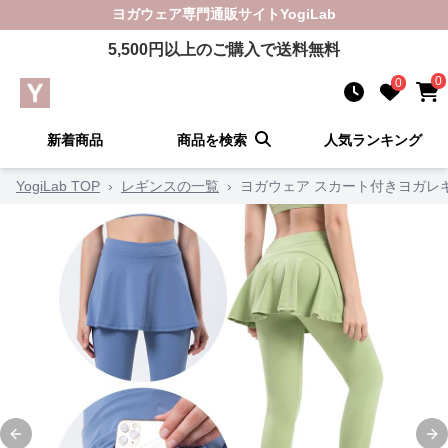
ヨガウェア
専門通販サイト
YogiLab
5,500
円以上のご購入で送料無料
0
0
新着商品
商品を検索
人気ランキング
YogiLab TOP
›
レギンスの一覧
›
ヨガウェア スカート付きヨガレ
Previous slide
Ne