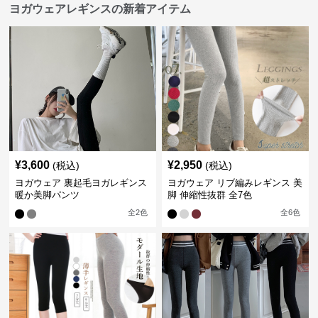
ヨガウェアレギンスの新着アイテム
¥
3,600
¥
2,950
(税込)
(税込)
ヨガウェア 裏起毛ヨガレギンス
ヨガウェア リブ編みレギンス 美
暖か美脚パンツ
脚 伸縮性抜群 全7色
全
2
色
全
6
色