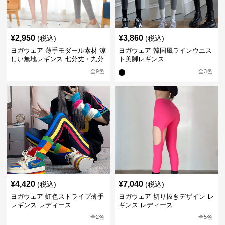
¥
2,950
¥
3,860
(税込)
(税込)
ヨガウェア 薄手モダール素材 涼
ヨガウェア 韓国風ラインウエス
しい無地レギンス 七分丈・九分
ト美脚レギンス
丈
全
9
色
全
3
色
¥
4,420
¥
7,040
(税込)
(税込)
ヨガウェア 虹色ストライプ薄手
ヨガウェア 切り抜きデザイン レ
レギンス レディース
ギンス レディース
全
2
色
全
5
色