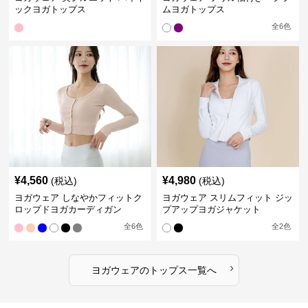
ックヨガトップス
ムヨガトップス
全
6
色
¥
4,560
¥
4,980
(税込)
(税込)
ヨガウェア しなやかフィットク
ヨガウェア スリムフィット ジッ
ロップドヨガカーディガン
プアップヨガジャケット
全
6
色
全
2
色
›
ヨガウェア
の
トップス
一覧へ