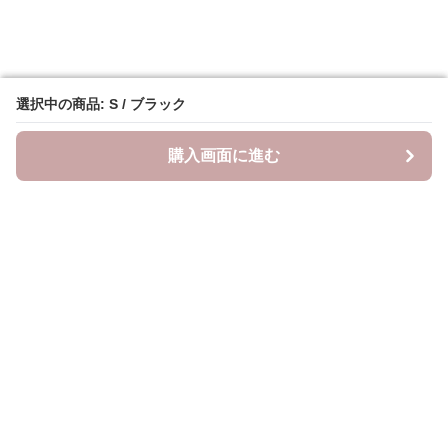
選択中の商品: S / ブラック
選択中の商品: S / ブラック
購入画面に進む
購入画面に進む
YogiLab
について