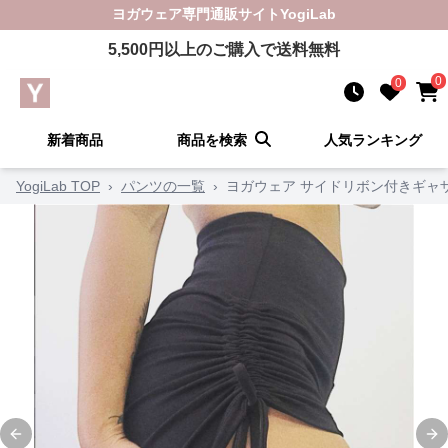
ヨガウェア
専門通販サイト
YogiLab
5,500
円以上のご購入で送料無料
0
0
新着商品
商品を検索
人気ランキング
YogiLab TOP
›
パンツの一覧
›
ヨガウェア サイドリボン付きギャ
Previous slide
Ne