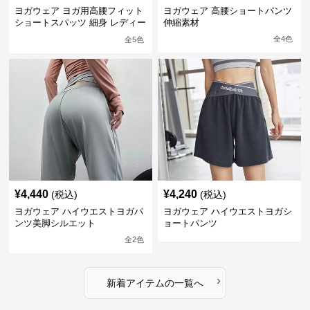
ヨガウェア ヨガ用高腰フィット
ヨガウェア 高腰ショートパンツ
ショートスパッツ 細身 レディー
伸縮素材
ス
全
4
色
全
5
色
¥
4,440
¥
4,240
(税込)
(税込)
ヨガウェア ハイウエストヨガパ
ヨガウェア ハイウエストヨガシ
ンツ美脚シルエット
ョートパンツ
全
2
色
›
新着アイテムの一覧へ