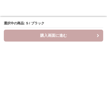
選択中の商品: S / ブラック
選択中の商品: S / ブラック
購入画面に進む
購入画面に進む
YogiLab
について