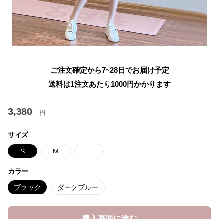
ご注文確定から7~28日でお届け予定
送料は1注文あたり
1000
円かかります
3,380
円
サイズ
S
M
L
カラー
ブラック
ダークブルー
購入画面に進む