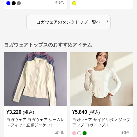
全
3
色
›
ヨガウェア
の
タンクトップ
一覧へ
ヨガウェアトップスのおすすめアイテム
¥
3,220
¥
5,840
(税込)
(税込)
ヨガウェア ヨガウェア シームレ
ヨガウェア サイドリボン ジップ
スフィット立襟ジャケット
アップ ヨガトップス
全
9
色
全
3
色