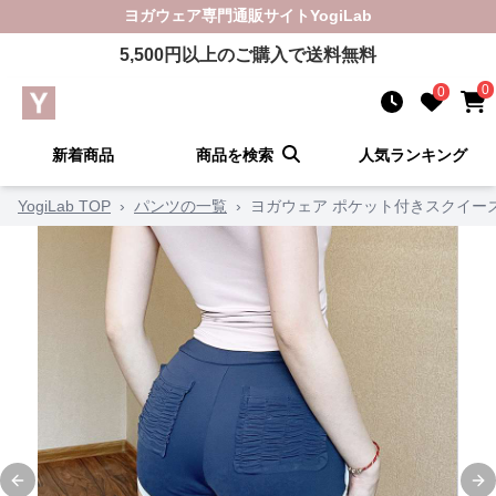
ヨガウェア
専門通販サイト
YogiLab
5,500
円以上のご購入で送料無料
0
0
新着商品
商品を検索
人気ランキング
YogiLab TOP
›
パンツの一覧
›
ヨガウェア ポケット付きスクイー
Previous slide
Ne