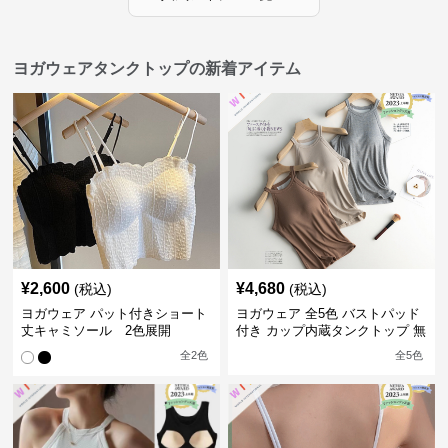
ヨガウェアタンクトップの新着アイテム
¥
2,600
¥
4,680
(税込)
(税込)
ヨガウェア パット付きショート
ヨガウェア 全5色 バストパッド
丈キャミソール 2色展開
付き カップ内蔵タンクトップ 無
地 レディース
全
2
色
全
5
色