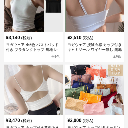
¥
3,140
¥
2,510
(税込)
(税込)
ヨガウェア 全5色 バストパッド
ヨガウェア 接触冷感 カップ付き
付き ブラタンクトップ 無地 レ
キャミソール ワイヤー無し 無地
ディース
全
6
色
全
5
色
¥
3,470
¥
2,000
(税込)
(税込)
ヨガウェア カップ付き背中あき
ヨガウェア カップ付きキャミソ