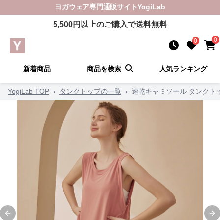
ヨガウェア
専門通販サイト
YogiLab
5,500
円以上のご購入で送料無料
0
0
新着商品
商品を検索
人気ランキング
YogiLab TOP
›
タンクトップの一覧
›
速乾キャミソール タンクト
Previous slide
Ne