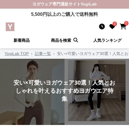
ヨガウェア
専門通販サイト
YogiLab
5,500
円以上のご購入で送料無料
0
0
新着商品
商品を検索
人気ランキング
YogiLab TOP
›
記事一覧
›
安い×可愛いヨガウェア30選！人気と
安い×可愛いヨガウェア30選！人気とお
しゃれを叶えるおすすめヨガウエア特
集