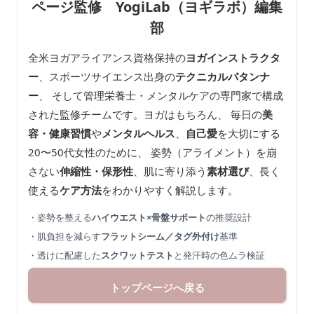
ページ監修 YogiLab（ヨギラボ）編集
部
全米ヨガアライアンス資格保持の
ヨガインストラクタ
ー
、スポーツサイエンス出身の
テクニカルパタンナ
ー
、 そして管理栄養士・メンタルケアの専門家で構成
された監修チームです。ヨガはもちろん、 毎日の
美
容・健康習慣
や
メンタルヘルス
、
自己愛
を大切にする
20〜50代女性のために、 姿勢（アライメント）を崩
さない
伸縮性・保形性
、肌に寄り添う
素材選び
、長く
使える
ケア方法
をわかりやすく解説します。
・姿勢を整える
ハイウエスト×骨盤サポート
の推奨設計
・肌負担を減らす
フラットシーム／タグ外付け
基準
・透けに配慮した
スクワットテスト
と発汗時の色ムラ検証
トップページへ戻る