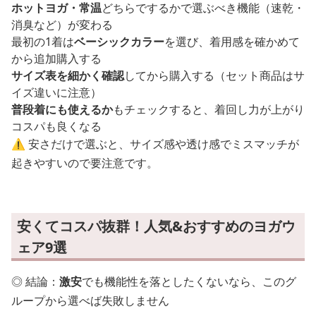
ホットヨガ・常温
どちらでするかで選ぶべき機能（速乾・
消臭など）が変わる
最初の1着は
ベーシックカラー
を選び、着用感を確かめて
から追加購入する
サイズ表を細かく確認
してから購入する（セット商品はサ
イズ違いに注意）
普段着にも使えるか
もチェックすると、着回し力が上がり
コスパも良くなる
⚠️ 安さだけで選ぶと、サイズ感や透け感でミスマッチが
起きやすいので要注意です。
安くてコスパ抜群！人気&おすすめのヨガウ
ェア9選
◎ 結論：
激安
でも機能性を落としたくないなら、このグ
ループから選べば失敗しません