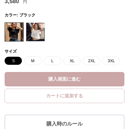
3,580
円
カラー:
ブラック
サイズ
S
M
L
XL
2XL
3XL
購入画面に進む
カートに追加する
購入時のルール