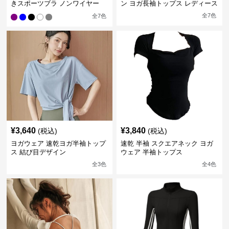
きスポーツブラ ノンワイヤー
ン ヨガ長袖トップス レディース
全
7
色
全
7
色
¥
3,640
¥
3,840
(税込)
(税込)
ヨガウェア 速乾ヨガ半袖トップ
速乾 半袖 スクエアネック ヨガ
ス 結び目デザイン
ウェア 半袖トップス
全
3
色
全
4
色