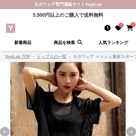
ヨガウェア
専門通販サイト
YogiLab
5,500
円以上のご購入で送料無料
0
0
新着商品
商品を検索
人気ランキング
YogiLab TOP
›
トップスの一覧
›
ヨガウェア メッシュ素材スポー
Previous slide
Ne