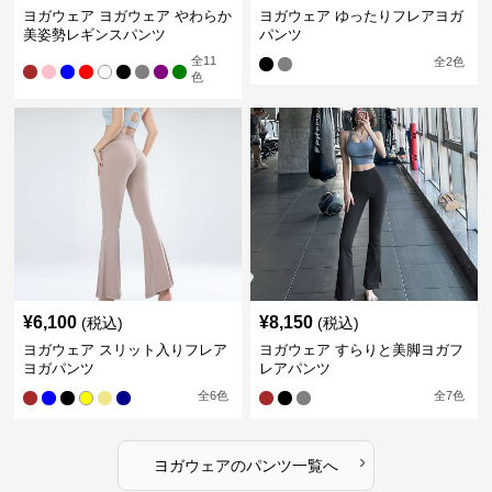
ヨガウェア ヨガウェア やわらか
ヨガウェア ゆったりフレアヨガ
美姿勢レギンスパンツ
パンツ
全
11
全
2
色
色
¥
6,100
¥
8,150
(税込)
(税込)
ヨガウェア スリット入りフレア
ヨガウェア すらりと美脚ヨガフ
ヨガパンツ
レアパンツ
全
6
色
全
7
色
›
ヨガウェア
の
パンツ
一覧へ