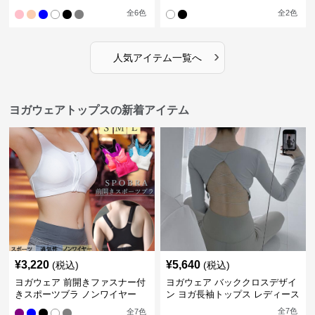
全
6
色
全
2
色
›
人気アイテム一覧へ
ヨガウェアトップスの新着アイテム
¥
3,220
¥
5,640
(税込)
(税込)
ヨガウェア 前開きファスナー付
ヨガウェア バッククロスデザイ
きスポーツブラ ノンワイヤー
ン ヨガ長袖トップス レディース
全
7
色
全
7
色