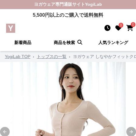
ヨガウェア
専門通販サイト
YogiLab
5,500
円以上のご購入で送料無料
0
0
新着商品
商品を検索
人気ランキング
YogiLab TOP
›
トップスの一覧
›
ヨガウェア しなやかフィットク
Previous slide
Ne