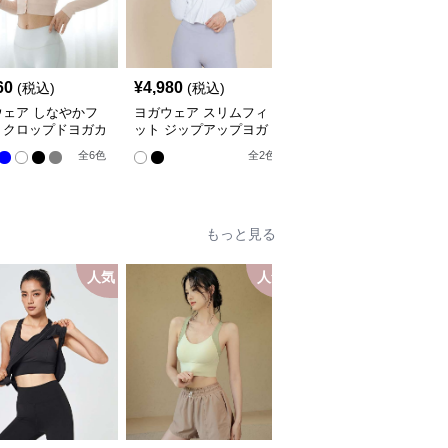
60
¥
4,980
¥
5,940
(税込)
(税込)
(税込)
ウェア しなやかフ
ヨガウェア スリムフィ
ヨガウェア 背中開きク
トクロップドヨガカ
ット ジップアップヨガ
ロスストラップスポーツ
ィガン
ジャケット
ブラ
全
6
色
全
2
色
全
7
色
もっと見る
人気
人気
人