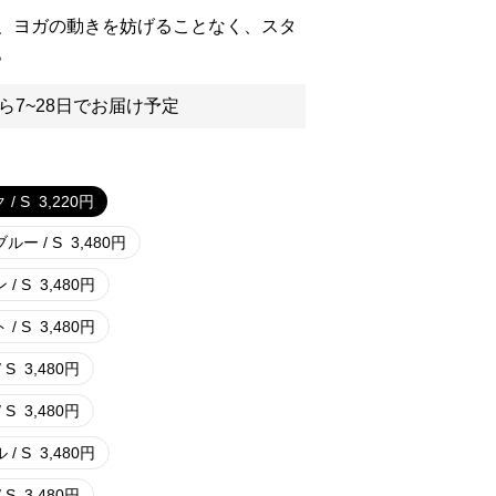
、ヨガの動きを妨げることなく、スタ
。
ら7~28日でお届け予定
/ S
3,220
円
ルー / S
3,480
円
/ S
3,480
円
/ S
3,480
円
 S
3,480
円
 S
3,480
円
/ S
3,480
円
 S
3,480
円