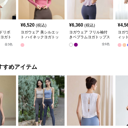
¥
6,520
¥
6,360
¥
4,5
(税込)
(税込)
ドリボ
ヨガウェア 美シルエッ
ヨガウェア フリル袖付
ヨガ
 ヨガト
ト ハイネックヨガトッ
きペプラムヨガトップス
ィッ
プス
ーデ
全
6
色
全
3
色
すすめアイテム