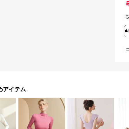
G
めアイテム