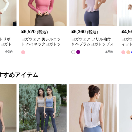
¥
6,520
¥
6,360
¥
4,5
(税込)
(税込)
ドリボ
ヨガウェア 美シルエッ
ヨガウェア フリル袖付
ヨガ
 ヨガト
ト ハイネックヨガトッ
きペプラムヨガトップス
ィッ
プス
ーデ
全
6
色
全
3
色
すすめアイテム