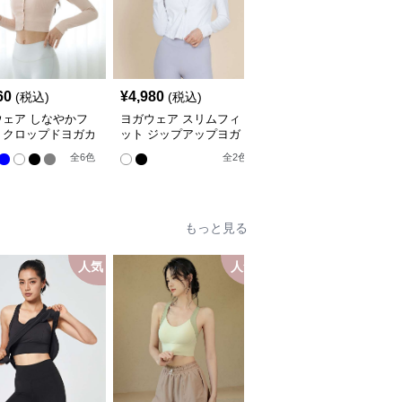
60
¥
4,980
¥
5,940
(税込)
(税込)
(税込)
ウェア しなやかフ
ヨガウェア スリムフィ
ヨガウェア 背中開きク
トクロップドヨガカ
ット ジップアップヨガ
ロスストラップスポーツ
ィガン
ジャケット
ブラ
全
6
色
全
2
色
全
7
色
もっと見る
人気
人気
人