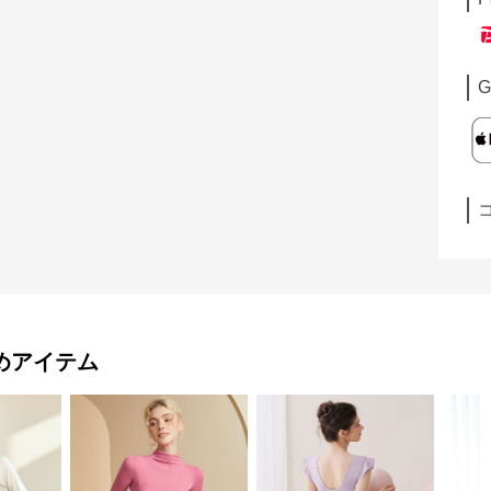
G
めアイテム