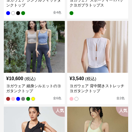
ヨガウェア シンプルフィットタ
ヨガウェア スポーティーYバッ
ンクトップ
クヨガブラトップス
全
4
色
¥
10,600
¥
3,540
(税込)
(税込)
ヨガウェア 細身シルエットのヨ
ヨガウェア 背中開きストレッチ
ガタンクトップ
ヨガタンクトップ
全
6
色
全
2
色
人気
人気