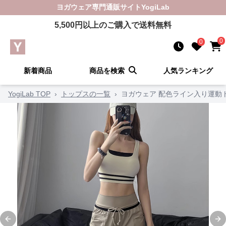
ヨガウェア
専門通販サイト
YogiLab
5,500
円以上のご購入で送料無料
0
0
新着商品
商品を検索
人気ランキング
YogiLab TOP
›
トップスの一覧
›
ヨガウェア 配色ライン入り運動
Previous slide
Ne