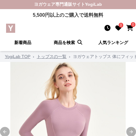
ヨガウェア
専門通販サイト
YogiLab
5,500
円以上のご購入で送料無料
0
0
新着商品
商品を検索
人気ランキング
YogiLab TOP
›
トップスの一覧
›
ヨガウェアトップス 体にフィッ
Previous slide
Ne