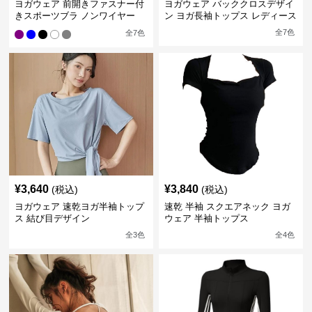
ヨガウェア 前開きファスナー付
ヨガウェア バッククロスデザイ
きスポーツブラ ノンワイヤー
ン ヨガ長袖トップス レディース
全
7
色
全
7
色
¥
3,640
¥
3,840
(税込)
(税込)
ヨガウェア 速乾ヨガ半袖トップ
速乾 半袖 スクエアネック ヨガ
ス 結び目デザイン
ウェア 半袖トップス
全
3
色
全
4
色