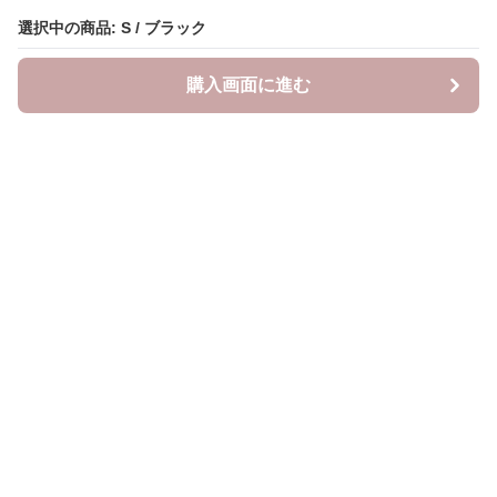
選択中の商品: S / ブラック
選択中の商品: S / ブラック
購入画面に進む
購入画面に進む
YogiLab
について
会社概要
利用規約