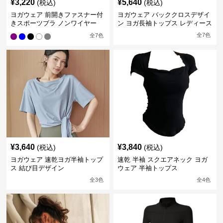
¥
3,220
¥
5,640
(税込)
(税込)
ヨガウェア 前開きファスナー付
ヨガウェア バッククロスデザイ
きスポーツブラ ノンワイヤー
ン ヨガ長袖トップス レディース
全
7
色
全
7
色
¥
3,640
¥
3,840
(税込)
(税込)
ヨガウェア 速乾ヨガ半袖トップ
速乾 半袖 スクエアネック ヨガ
ス 結び目デザイン
ウェア 半袖トップス
全
3
色
全
4
色