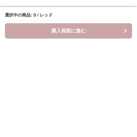
選択中の商品: S / レッド
選択中の商品: S / レッド
購入画面に進む
購入画面に進む
YogiLab
について
会社概要