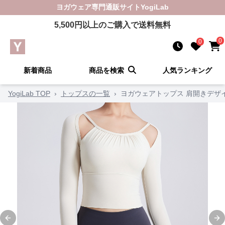
ヨガウェア
専門通販サイト
YogiLab
5,500
円以上のご購入で送料無料
0
0
新着商品
商品を検索
人気ランキング
YogiLab TOP
›
トップスの一覧
›
ヨガウェアトップス 肩開きデザ
Previous slide
Ne