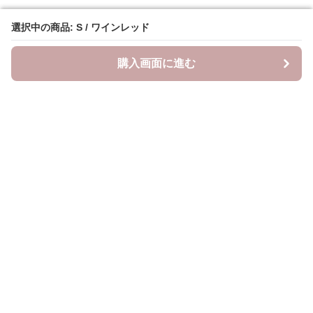
選択中の商品: S / ワインレッド
選択中の商品: S / ワインレッド
購入画面に進む
購入画面に進む
YogiLab
について
会社概要