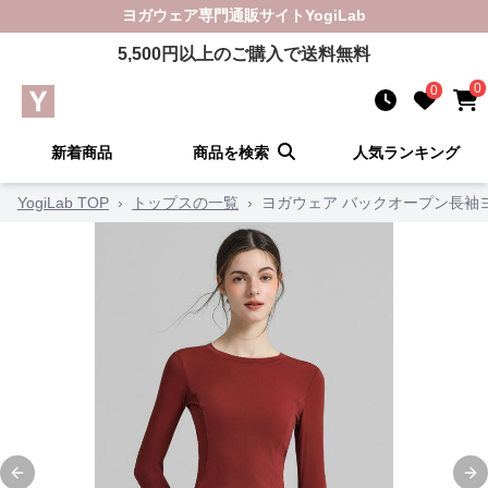
ヨガウェア
専門通販サイト
YogiLab
5,500
円以上のご購入で送料無料
0
0
新着商品
商品を検索
人気ランキング
YogiLab TOP
›
トップスの一覧
›
ヨガウェア バックオープン長袖
Previous slide
Ne