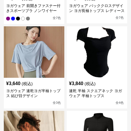
ヨガウェア 前開きファスナー付
ヨガウェア バッククロスデザイ
きスポーツブラ ノンワイヤー
ン ヨガ長袖トップス レディース
全
7
色
全
7
色
¥
3,640
¥
3,840
(税込)
(税込)
ヨガウェア 速乾ヨガ半袖トップ
速乾 半袖 スクエアネック ヨガ
ス 結び目デザイン
ウェア 半袖トップス
全
3
色
全
4
色