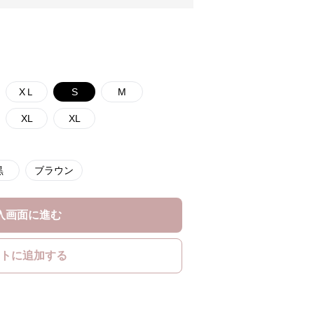
XＬ
S
M
XL
XL
黒
ブラウン
入画面に進む
トに追加する