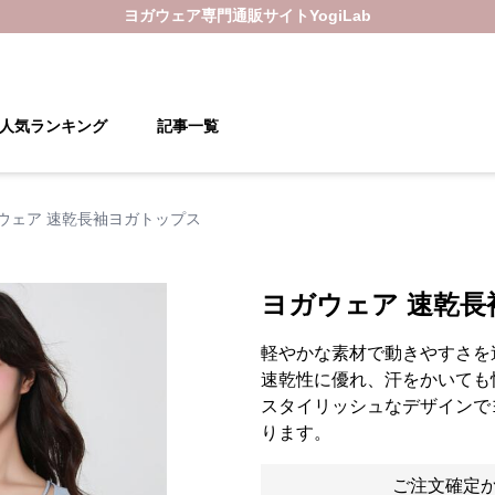
ヨガウェア
専門通販サイト
YogiLab
人気ランキング
記事一覧
ウェア 速乾長袖ヨガトップス
ヨガウェア 速乾
軽やかな素材で動きやすさを
速乾性に優れ、汗をかいても
スタイリッシュなデザインで
ります。
ご注文確定か