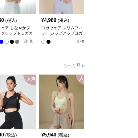
60
¥
4,980
¥
5,940
(税込)
(税込)
(税込)
ウェア しなやかフ
ヨガウェア スリムフィ
ヨガウェア 背中開きク
トクロップドヨガカ
ット ジップアップヨガ
ロスストラップスポーツ
ィガン
ジャケット
ブラ
全
6
色
全
2
色
全
7
色
もっと見る
人気
人気
人
60
¥
5,940
¥
5,940
(税込)
(税込)
(税込)