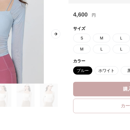
4,600
円
サイズ
Next slide
Ｓ
Ｍ
Ｌ
M
L
L
カラー
ブルー
ホワイト
購
カー