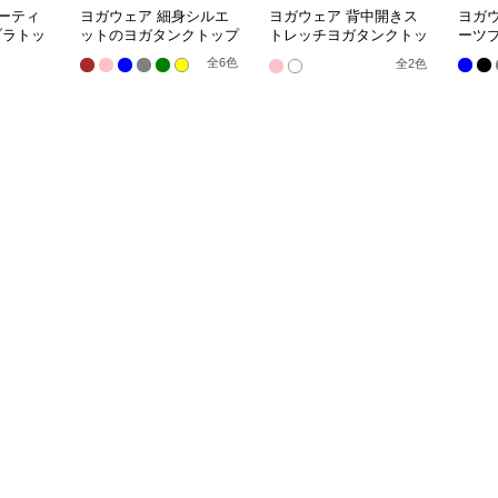
ーティ
ヨガウェア 細身シルエ
ヨガウェア 背中開きス
ヨガ
ブラトッ
ットのヨガタンクトップ
トレッチヨガタンクトッ
ーツ
プ
全
6
色
全
2
色