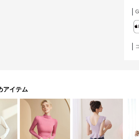
G
めアイテム