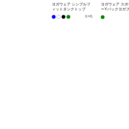
ヨガウェア シンプルフ
ヨガウェア スポ
ィットタンクトップ
ーYバックヨガ
プス
全
4
色