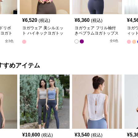
¥
6,520
¥
6,360
¥
4,5
(税込)
(税込)
ドリボ
ヨガウェア 美シルエッ
ヨガウェア フリル袖付
ヨガ
 ヨガト
ト ハイネックヨガトッ
きペプラムヨガトップス
ィッ
プス
ーデ
全
6
色
全
3
色
すすめアイテム
¥
10,600
¥
3,540
¥
5,3
(税込)
(税込)