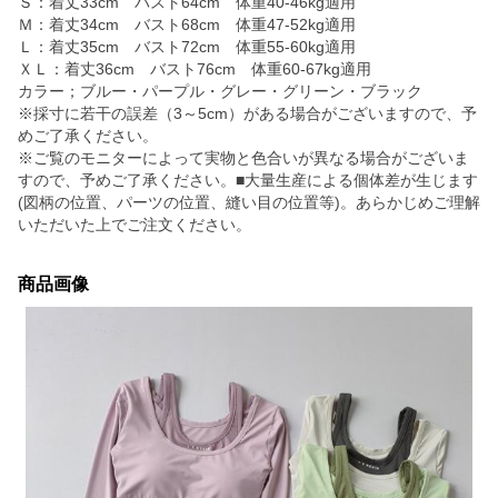
Ｓ：着丈33cm バスト64cm 体重40-46kg適用
Ｍ：着丈34cm バスト68cm 体重47-52kg適用
Ｌ：着丈35cm バスト72cm 体重55-60kg適用
ＸＬ：着丈36cm バスト76cm 体重60-67kg適用
カラー；ブルー・パープル・グレー・グリーン・ブラック
※採寸に若干の誤差（3～5cm）がある場合がございますので、予
めご了承ください。
※ご覧のモニターによって実物と色合いが異なる場合がございま
すので、予めご了承ください。■大量生産による個体差が生じます
(図柄の位置、パーツの位置、縫い目の位置等)。あらかじめご理解
いただいた上でご注文ください。
商品画像