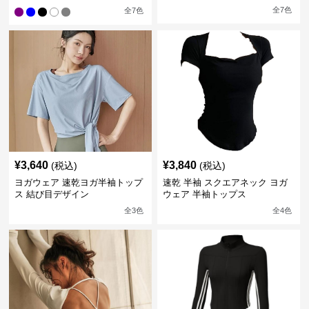
全
7
色
全
7
色
¥
3,640
¥
3,840
(税込)
(税込)
ヨガウェア 速乾ヨガ半袖トップ
速乾 半袖 スクエアネック ヨガ
ス 結び目デザイン
ウェア 半袖トップス
全
3
色
全
4
色