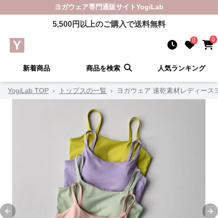
ヨガウェア
専門通販サイト
YogiLab
5,500
円以上のご購入で送料無料
0
0
新着商品
商品を検索
人気ランキング
YogiLab TOP
›
トップスの一覧
›
ヨガウェア 速乾素材レディース
Previous slide
Ne