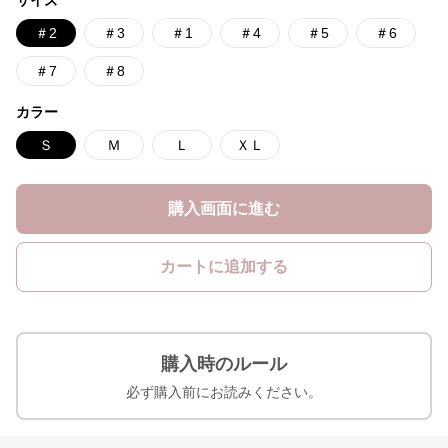
＃2
＃3
＃1
＃4
＃5
＃6
＃7
＃8
カラー
Ｓ
Ｍ
Ｌ
ＸＬ
購入画面に進む
カートに追加する
購入時のルール
必ず購入前にお読みください。