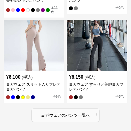
美姿勢レギンスパンツ
パンツ
全
11
全
2
色
色
¥
6,100
¥
8,150
(税込)
(税込)
ヨガウェア スリット入りフレア
ヨガウェア すらりと美脚ヨガフ
ヨガパンツ
レアパンツ
全
6
色
全
7
色
›
ヨガウェア
の
パンツ
一覧へ