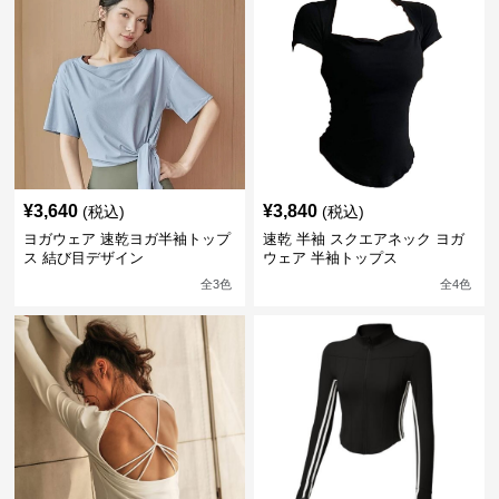
¥
3,640
¥
3,840
(税込)
(税込)
ヨガウェア 速乾ヨガ半袖トップ
速乾 半袖 スクエアネック ヨガ
ス 結び目デザイン
ウェア 半袖トップス
全
3
色
全
4
色