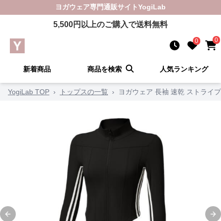
ヨガウェア
専門通販サイト
YogiLab
5,500
円以上のご購入で送料無料
0
0
新着商品
商品を検索
人気ランキング
YogiLab TOP
›
トップスの一覧
›
ヨガウェア 長袖 速乾 ストライ
Previous slide
Ne