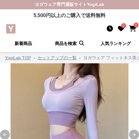
ヨガウェア
専門通販サイト
YogiLab
5,500
円以上のご購入で送料無料
0
0
新着商品
商品を検索
人気ランキング
YogiLab TOP
›
セットアップの一覧
›
ヨガウェア フィットネス美
Previous slide
Ne