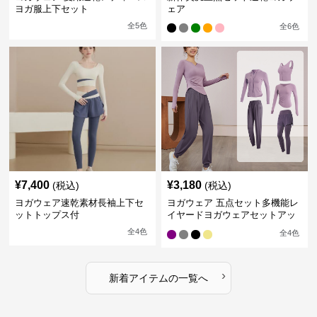
ヨガ服上下セット
ェア
全
5
色
全
6
色
¥
7,400
¥
3,180
(税込)
(税込)
ヨガウェア速乾素材長袖上下セ
ヨガウェア 五点セット多機能レ
ットトップス付
イヤードヨガウェアセットアッ
プ
全
4
色
全
4
色
›
新着アイテムの一覧へ