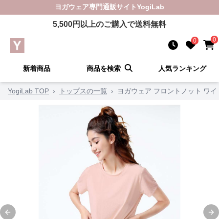
ヨガウェア
専門通販サイト
YogiLab
5,500
円以上のご購入で送料無料
0
0
新着商品
商品を検索
人気ランキング
YogiLab TOP
›
トップスの一覧
›
ヨガウェア フロントノット ワイ
Previous slide
Ne