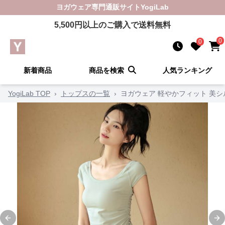
ヨガウェア
専門通販サイト
YogiLab
5,500
円以上のご購入で送料無料
0
0
新着商品
商品を検索
人気ランキング
YogiLab TOP
›
トップスの一覧
›
ヨガウェア 軽やかフィット 美
Previous slide
Ne