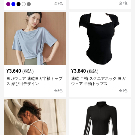
全
7
色
全
7
色
¥
3,640
¥
3,840
(税込)
(税込)
ヨガウェア 速乾ヨガ半袖トップ
速乾 半袖 スクエアネック ヨガ
ス 結び目デザイン
ウェア 半袖トップス
全
3
色
全
4
色