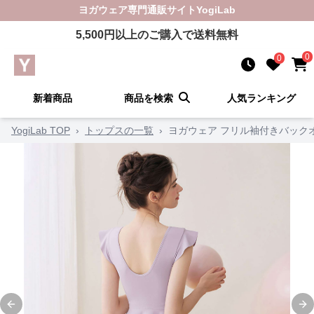
ヨガウェア
専門通販サイト
YogiLab
5,500
円以上のご購入で送料無料
0
0
新着商品
商品を検索
人気ランキング
YogiLab TOP
›
トップスの一覧
›
ヨガウェア フリル袖付きバック
Previous slide
Ne