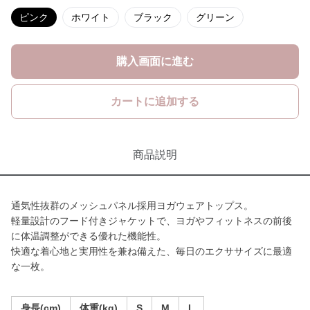
ピンク
ホワイト
ブラック
グリーン
購入画面に進む
カートに追加する
商品説明
通気性抜群のメッシュパネル採用ヨガウェアトップス。
軽量設計のフード付きジャケットで、ヨガやフィットネスの前後
に体温調整ができる優れた機能性。
快適な着心地と実用性を兼ね備えた、毎日のエクササイズに最適
な一枚。
身長(cm)
体重(kg)
S
M
L