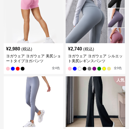
¥
2,980
¥
2,740
(税込)
(税込)
ヨガウェア ヨガウェア 美尻ショ
ヨガウェア ヨガウェア シルエッ
ートタイプヨガパンツ
ト美尻レギンスパンツ
全
4
色
全
9
色
人気