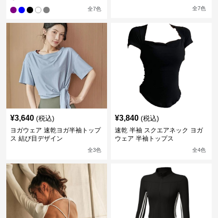
全
7
色
全
7
色
¥
3,640
¥
3,840
(税込)
(税込)
ヨガウェア 速乾ヨガ半袖トップ
速乾 半袖 スクエアネック ヨガ
ス 結び目デザイン
ウェア 半袖トップス
全
3
色
全
4
色