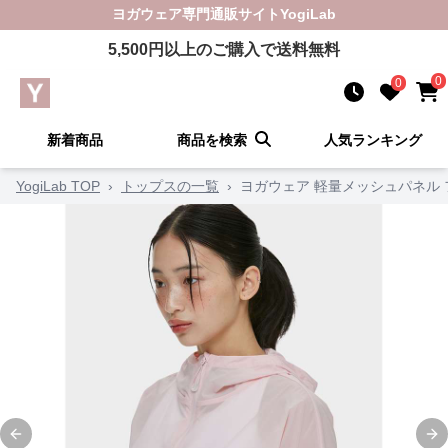
ヨガウェア
専門通販サイト
YogiLab
5,500
円以上のご購入で送料無料
0
0
新着商品
商品を検索
人気ランキング
YogiLab TOP
›
トップスの一覧
›
ヨガウェア 軽量メッシュパネル
Previous slide
Ne