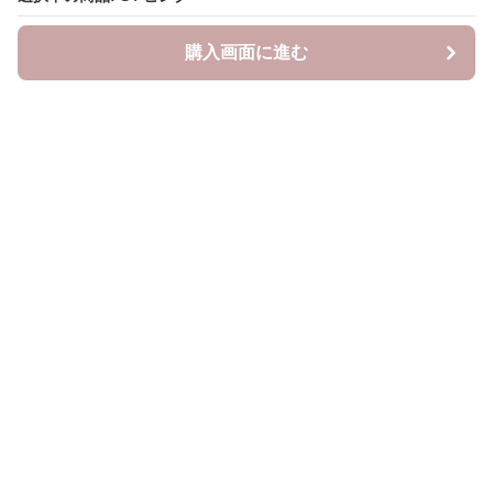
購入画面に進む
購入画面に進む
YogiLab
について
会社概要
利用規約