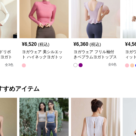
¥
6,520
¥
6,360
¥
4,5
(税込)
(税込)
ドリボ
ヨガウェア 美シルエッ
ヨガウェア フリル袖付
ヨガ
 ヨガト
ト ハイネックヨガトッ
きペプラムヨガトップス
ィッ
プス
ーデ
全
6
色
全
3
色
すすめアイテム