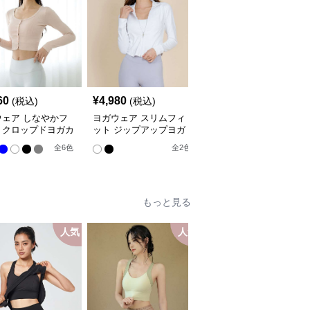
60
¥
4,980
¥
5,940
(税込)
(税込)
(税込)
ウェア しなやかフ
ヨガウェア スリムフィ
ヨガウェア 背中開きク
トクロップドヨガカ
ット ジップアップヨガ
ロスストラップスポーツ
ィガン
ジャケット
ブラ
全
6
色
全
2
色
全
7
色
もっと見る
人気
人気
人