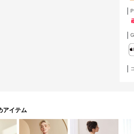
P
G
めアイテム