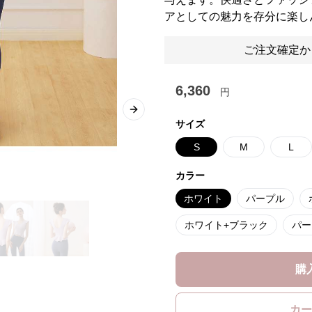
アとしての魅力を存分に楽し
ご注文確定か
6,360
円
Next slide
サイズ
S
M
L
カラー
ホワイト
パープル
ホワイト+ブラック
パー
購
カー