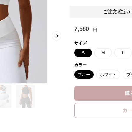
ご注文確定か
7,580
円
Next slide
サイズ
S
M
L
カラー
ブルー
ホワイト
ブ
購
カー