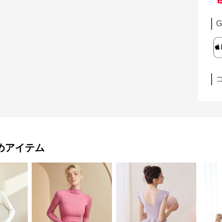
G
めアイテム