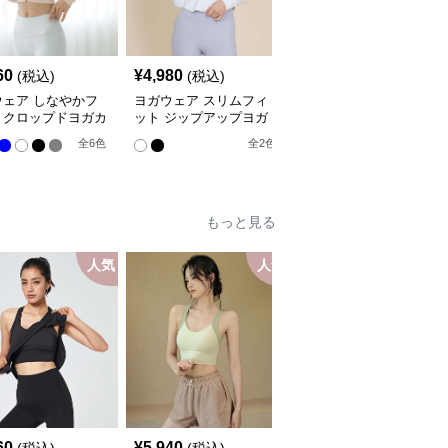
60
¥
4,980
¥
5,940
(税込)
(税込)
(税込)
ウェア しなやかフ
ヨガウェア スリムフィ
ヨガウェア 背中開きク
トクロップドヨガカ
ット ジップアップヨガ
ロスストラップスポーツ
ィガン
ジャケット
ブラ
全
6
色
全
2
色
全
7
色
もっと見る
人気
人気
人
60
¥
5,940
¥
5,940