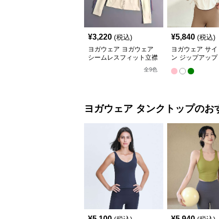
¥
3,220
¥
5,840
(税込)
(税込)
ヨガウェア ヨガウェア
ヨガウェア サイ
シームレスフィット立襟
ン ジップアップ
ジャケット
ップス
全
9
色
ヨガウェア
タンクトップ
のお
¥
5,100
¥
5,940