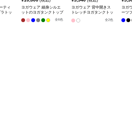
(税込)
(税込)
ーティ
ヨガウェア 細身シルエ
ヨガウェア 背中開きス
ヨガ
ブラトッ
ットのヨガタンクトップ
トレッチヨガタンクトッ
ーツ
プ
全
6
色
全
2
色