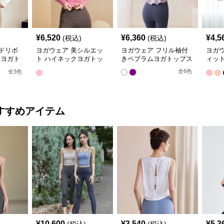
¥
6,520
¥
6,360
¥
4,5
(税込)
(税込)
ドリボ
ヨガウェア 美シルエッ
ヨガウェア フリル袖付
ヨガ
 ヨガト
ト ハイネックヨガトッ
きペプラムヨガトップス
ィッ
プス
ーデ
全
6
色
全
3
色
すすめアイテム
¥
10,600
¥
3,540
¥
5,3