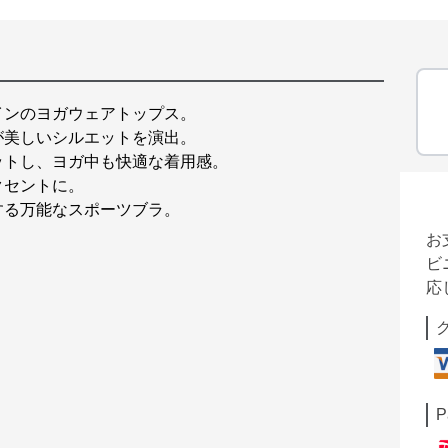
インのヨガウェアトップス。
が美しいシルエットを演出。
ットし、ヨガ中も快適な着用感。
クセントに。
する万能なスポーツブラ。
お
ビ
応
P