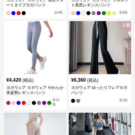
ートタイプヨガパンツ
ト美尻レギンスパンツ
全
4
色
全
9
色
人気
¥
4,420
¥
6,360
(税込)
(税込)
ヨガウェア ヨガウェア やわらか
ヨガウェア ゆったりフレアヨガ
美姿勢レギンスパンツ
パンツ
全
11
全
2
色
色