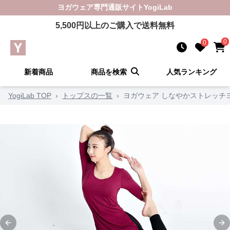
ヨガウェア
専門通販サイト
YogiLab
5,500
円以上のご購入で送料無料
0
0
新着商品
商品を検索
人気ランキング
YogiLab TOP
›
トップスの一覧
›
ヨガウェア しなやかストレッチ
Previous slide
Ne